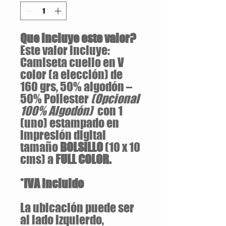
Que incluye este valor?
Este valor incluye:
Camiseta cuello en V
color (a elección) de
160 grs, 50% algodón –
50% Poliester
(Opcional
100% Algodón)
con 1
(uno) estampado en
impresión digital
tamaño
BOLSILLO
(10 x 10
cms) a
FULL COLOR.
*IVA incluido
La ubicación puede ser
al lado izquierdo,