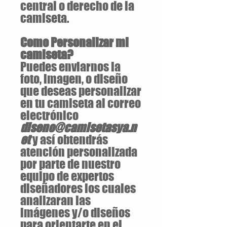
central o derecho de la
camiseta.
Como Personalizar mi
camiseta?
Puedes enviarnos la
foto, imagen, o diseño
que deseas personalizar
en tu camiseta al correo
electrónico
diseno@camisetasya.n
et
y así obtendrás
atención personalizada
por parte de nuestro
equipo de expertos
diseñadores los cuales
analizaran las
imágenes y/o diseños
para orientarte en el