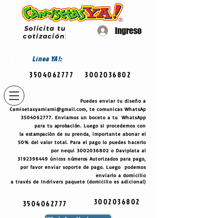
Solicita tu
Ingreso
cotización
:
Línea
YA!:
3504062777
3002036802
Puedes enviar tu diseño a
Camisetasyamiami@gmail.com
, te comunicas WhatsAp
3504062777
. Enviamos un boceto a tu WhatsApp
para tu
aprobación
. Luego si procedemos con
la
estampación
de su prenda, importante abonar el
50% del valor total. Para el pago lo puedes hacerlo
por nequi
3002036802
o Daviplata al
3192396449
únicos
números
Autorizados para pago,
por favor enviar soporte de pago. Luego podemos
enviarlo a domicilio
a través de Indrivers paquete (domicilio es adicional)
3002036802
3504062777