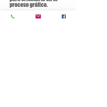
proceso gráfico.
Descuentos
a partir de
12 unidades
de la
misma camiseta
Descripción del Producto
Estilo semiajustado
160 gramos / 50% Algodón – 50%
Poliester
Opcional:
100% Algodón
Jersey pre-encogido
Cuello v de 1.59 cm
Tallas Disponibles: S / M / L / XL
Productos
Nosotros
Contacto
Politica de Privacidad