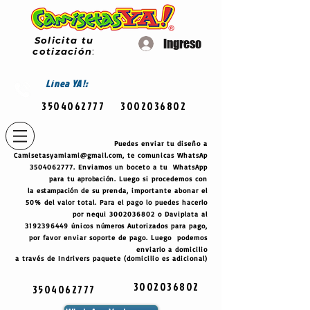
Solicita tu
Ingreso
cotización
:
Línea
YA!:
3504062777
3002036802
Puedes enviar tu diseño a
Camisetasyamiami@gmail.com
, te comunicas WhatsAp
3504062777
. Enviamos un boceto a tu WhatsApp
para tu
aprobación
. Luego si procedemos con
la
estampación
de su prenda, importante abonar el
50% del valor total. Para el pago lo puedes hacerlo
por nequi
3002036802
o Daviplata al
3192396449
únicos
números
Autorizados para pago,
por favor enviar soporte de pago. Luego podemos
enviarlo a domicilio
a través de Indrivers paquete (domicilio es adicional)
3002036802
3504062777