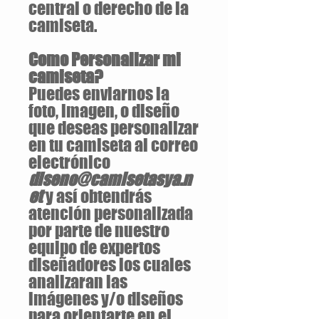
central o derecho de la
camiseta.
Como Personalizar mi
camiseta?
Puedes enviarnos la
foto, imagen, o diseño
que deseas personalizar
en tu camiseta al correo
electrónico
diseno@camisetasya.n
et
y así obtendrás
atención personalizada
por parte de nuestro
equipo de expertos
diseñadores los cuales
analizaran las
imágenes y/o diseños
para orientarte en el