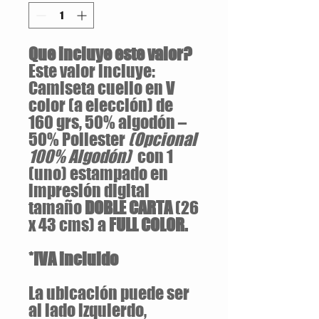
Que incluye este valor?
Este valor incluye:
Camiseta cuello en V
color (a elección) de
160 grs, 50% algodón –
50% Poliester
(Opcional
100% Algodón)
con 1
(uno) estampado en
impresión digital
tamaño
DOBLE CARTA
(26
x 43 cms) a
FULL COLOR.
*IVA incluido
La ubicación puede ser
al lado izquierdo,