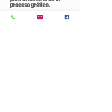
proceso gráfico.
Descuentos
a partir de
12 unidades
de la
misma camiseta
Descripción del Producto
Estilo semiajustado
160 gramos / 50% Algodón – 50%
Poliester
Opcional:
100% Algodón
Jersey pre-encogido
Cuello v de 1.59 cm
Tallas Disponibles: S / M / L / XL
Productos
Nosotros
Contacto
Politica de Privacidad