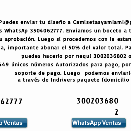
Puedes enviar tu diseño a
Camisetasyamiami@
s WhatsAp 3504062777. Enviamos un boceto a
tu
aprobación
. Luego si procedemos con la
esta
a, importante abonar el 50% del valor total. Pa
puedes hacerlo por nequi 3002036802 o
6449
únicos
números
Autorizados para pago, por
soporte de pago. Luego podemos enviarlo
a través de Indrivers paquete (domicilio 
300203680
062777
2
 Ventas
WhatsApp Ventas