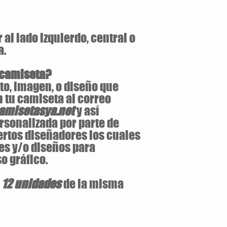
al lado izquierdo, central o
a.
 camiseta?
to, imagen, o diseño que
 tu camiseta al correo
misetasya.net
y así
rsonalizada por parte de
ertos diseñadores los cuales
es y/o diseños para
o gráfico.
e
12 unidades
de la misma