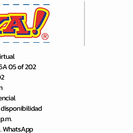
rtual
66A 05 of 202
02
m
encial
 disponibilidad
 p.m.
.m. WhatsApp