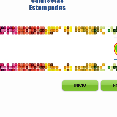
Camisetas
Estampadas
INICIO
N