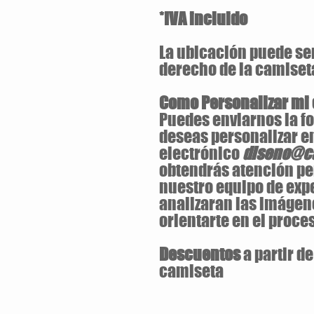
*IVA incluido
La ubicación puede ser 
derecho de la camiset
Como Personalizar mi
Puedes enviarnos la fo
deseas personalizar en
electrónico
diseno@ca
obtendrás atención pe
nuestro equipo de exp
analizaran las imágen
orientarte en el proces
Descuentos
a partir d
camiseta