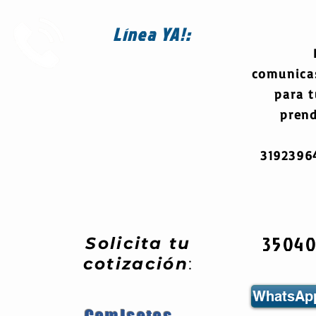
Línea
YA!:
comunica
para 
prend
319239
3504
Solicita tu
cotización
:
WhatsApp