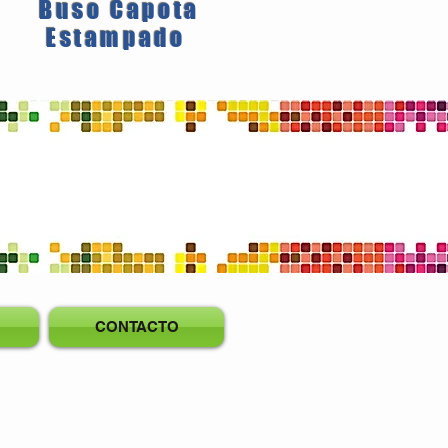
Buso Capota
Estampado
CONTACTO