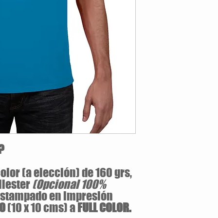
Estilo semiajustado
160 gramos / 50% A
Opcional:
100% Alg
Jersey pre-encogid
Cuello v de 1.59 cm
Tallas Disponibles: S / M 
?
olor (a elección) de 160 grs,
liester
(Opcional 100%
estampado en impresión
LO
(10 x 10 cms) a
FULL COLOR.