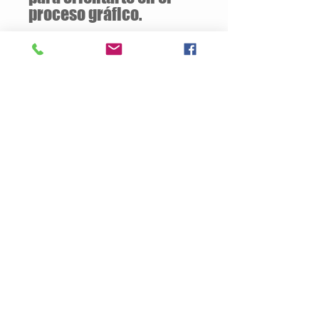
proceso gráfico.
Descuentos
a partir de
12 unidades
de la
misma camiseta
Descripción del Producto
Estilo semiajustado
160 gramos / 50% Algodón – 50%
Poliester
Opcional:
100% Algodón
Jersey pre-encogido
Cuello v de 1.59 cm
Tallas Disponibles: S / M / L / XL
Productos
Nosotros
Contacto
Politica de Privacidad