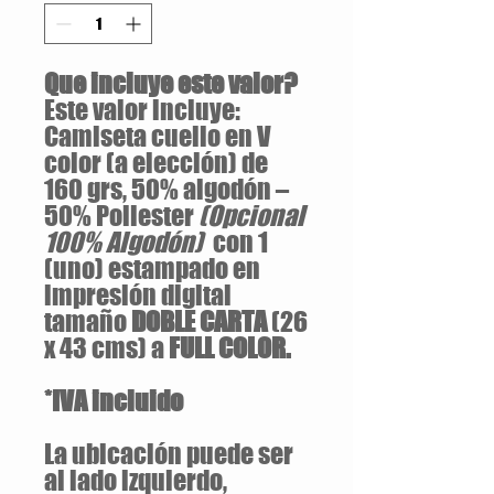
Que incluye este valor?
Este valor incluye:
Camiseta cuello en V
color (a elección) de
160 grs, 50% algodón –
50% Poliester
(Opcional
100% Algodón)
con 1
(uno) estampado en
impresión digital
tamaño
DOBLE CARTA
(26
x 43 cms) a
FULL COLOR.
*IVA incluido
La ubicación puede ser
al lado izquierdo,