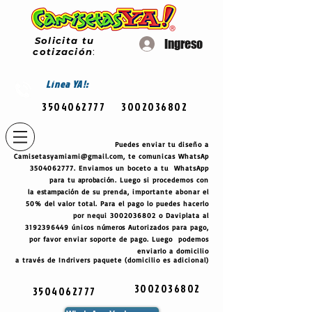
Solicita tu
Ingreso
cotización
:
Línea
YA!:
3504062777
3002036802
Puedes enviar tu diseño a
Camisetasyamiami@gmail.com
, te comunicas WhatsAp
3504062777
. Enviamos un boceto a tu WhatsApp
para tu
aprobación
. Luego si procedemos con
la
estampación
de su prenda, importante abonar el
50% del valor total. Para el pago lo puedes hacerlo
por nequi
3002036802
o Daviplata al
3192396449
únicos
números
Autorizados para pago,
por favor enviar soporte de pago. Luego podemos
enviarlo a domicilio
a través de Indrivers paquete (domicilio es adicional)
3002036802
3504062777