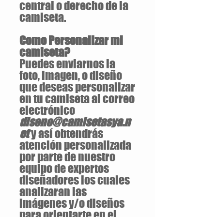
central o derecho de la
camiseta.
Como Personalizar mi
camiseta?
Puedes enviarnos la
foto, imagen, o diseño
que deseas personalizar
en tu camiseta al correo
electrónico
diseno@camisetasya.n
et
y así obtendrás
atención personalizada
por parte de nuestro
equipo de expertos
diseñadores los cuales
analizaran las
imágenes y/o diseños
para orientarte en el