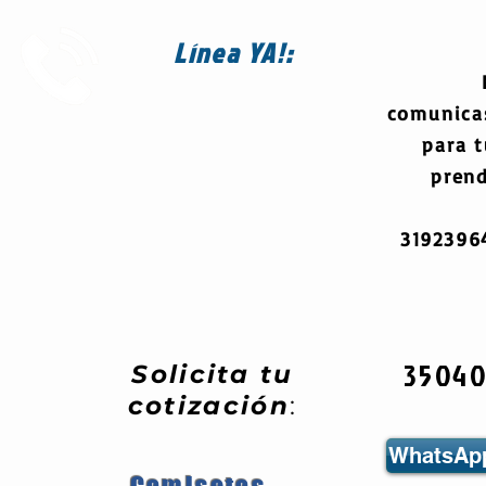
Línea
YA!:
comunica
para 
prend
319239
3504
Solicita tu
cotización
:
WhatsApp