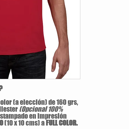
Opcional:
100% Alg
Jersey pre-encogid
Cuello v de 1.59 cm
Tallas Disponibles: S / M 
?
olor (a elección) de 160 grs,
liester
(Opcional 100%
estampado en impresión
LO
(10 x 10 cms) a
FULL COLOR.