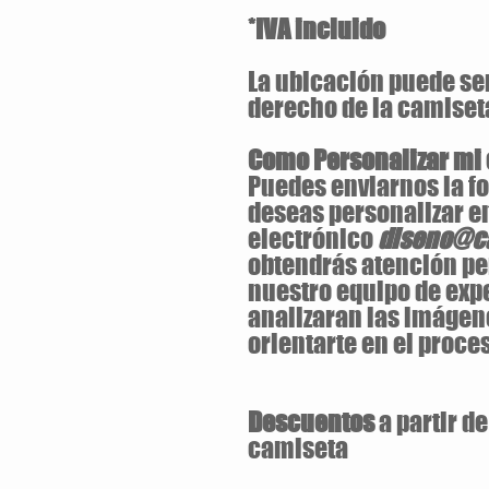
*IVA incluido
La ubicación puede ser 
derecho de la camiset
Como Personalizar mi
Puedes enviarnos la fo
deseas personalizar en
electrónico
diseno@ca
obtendrás atención pe
nuestro equipo de exp
analizaran las imágen
orientarte en el proces
Descuentos
a partir d
camiseta