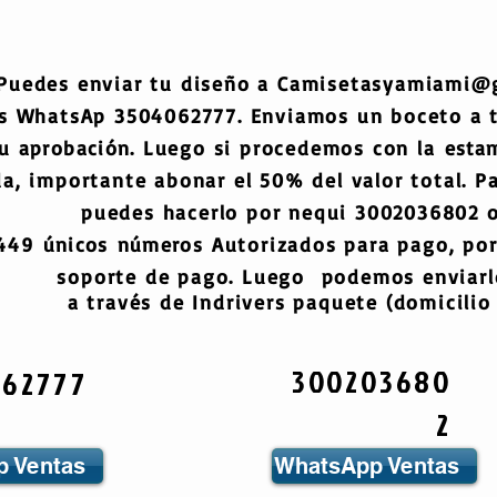
Puedes enviar tu diseño a
Camisetasyamiami@
s WhatsAp 3504062777. Enviamos un boceto a
tu
aprobación
. Luego si procedemos con la
esta
a, importante abonar el 50% del valor total. Pa
puedes hacerlo por nequi 3002036802 o
6449
únicos
números
Autorizados para pago, por
soporte de pago. Luego podemos enviarlo
a través de Indrivers paquete (domicilio 
300203680
062777
2
 Ventas
WhatsApp Ventas