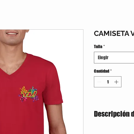
CAMISETA 
Talla
*
Elegir
Cantidad
*
Descripción 
Estilo semiajustado
160 gramos / 50% A