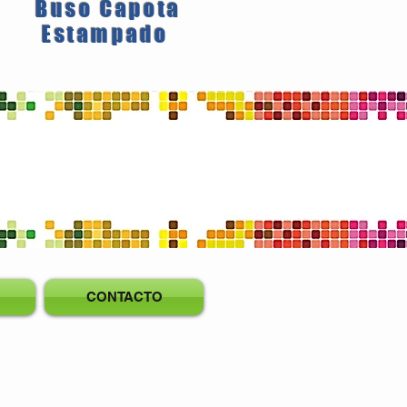
Buso Capota
Estampado
CONTACTO