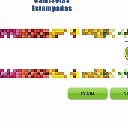
Camisetas
Estampadas
INICIO
N