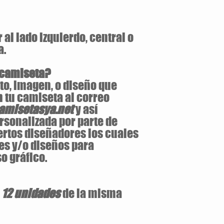
al lado izquierdo, central o
a.
 camiseta?
to, imagen, o diseño que
 tu camiseta al correo
misetasya.net
y así
rsonalizada por parte de
ertos diseñadores los cuales
es y/o diseños para
o gráfico.
e
12 unidades
de la misma