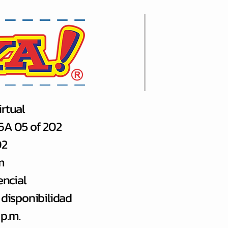
rtual
66A 05 of 202
02
m
encial
 disponibilidad
 p.m.