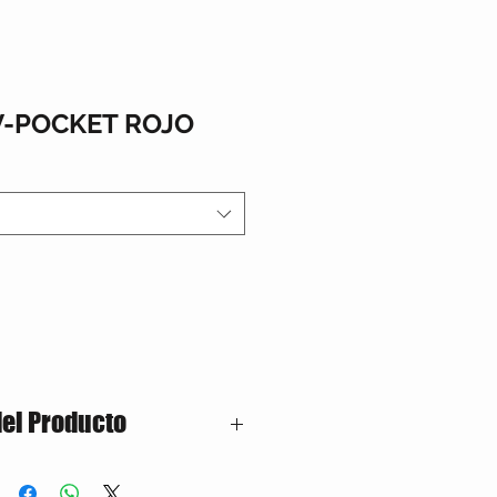
V-POCKET ROJO
del Producto
lgodón – 50% Poliester