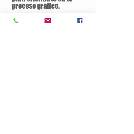
proceso gráfico.
Descuentos
a partir de
12 unidades
de la
misma camiseta
Descripción del Producto
Estilo semiajustado
160 gramos / 50% Algodón – 50%
Poliester
Opcional:
100% Algodón
Jersey pre-encogido
Cuello v de 1.59 cm
Tallas Disponibles: S / M / L / XL
Productos
Nosotros
Contacto
Politica de Privacidad