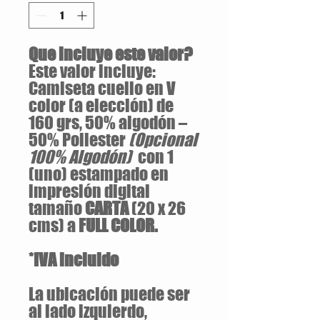
Que incluye este valor?
Este valor incluye:
Camiseta cuello en V
color (a elección) de
160 grs, 50% algodón –
50% Poliester
(Opcional
100% Algodón)
con 1
(uno) estampado en
impresión digital
tamaño
CARTA
(20 x 26
cms) a
FULL COLOR.
*IVA incluido
La ubicación puede ser
al lado izquierdo,