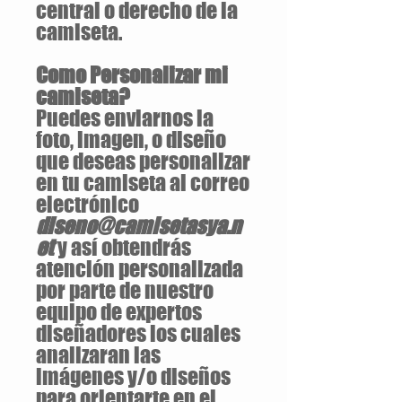
central o derecho de la
camiseta.
Como Personalizar mi
camiseta?
Puedes enviarnos la
foto, imagen, o diseño
que deseas personalizar
en tu camiseta al correo
electrónico
diseno@camisetasya.n
et
y así obtendrás
atención personalizada
por parte de nuestro
equipo de expertos
diseñadores los cuales
analizaran las
imágenes y/o diseños
para orientarte en el