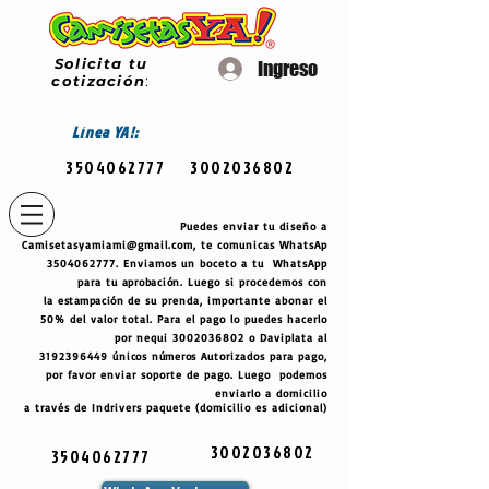
Solicita tu
Ingreso
cotización
:
Línea
YA!:
3504062777
3002036802
Puedes enviar tu diseño a
Camisetasyamiami@gmail.com
, te comunicas WhatsAp
3504062777
. Enviamos un boceto a tu WhatsApp
para tu
aprobación
. Luego si procedemos con
la
estampación
de su prenda, importante abonar el
50% del valor total. Para el pago lo puedes hacerlo
por nequi
3002036802
o Daviplata al
3192396449
únicos
números
Autorizados para pago,
por favor enviar soporte de pago. Luego podemos
enviarlo a domicilio
a través de Indrivers paquete (domicilio es adicional)
3002036802
3504062777