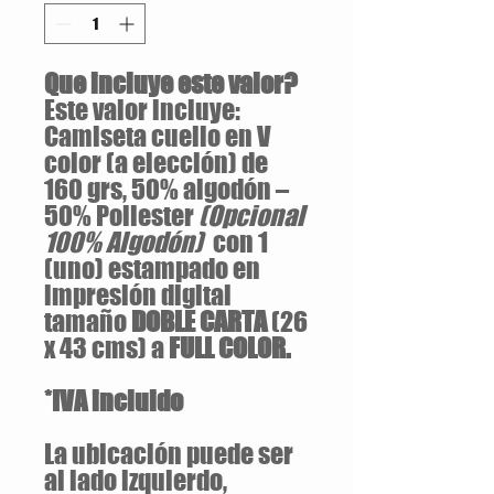
Que incluye este valor?
Este valor incluye:
Camiseta cuello en V
color (a elección) de
160 grs, 50% algodón –
50% Poliester
(Opcional
100% Algodón)
con 1
(uno) estampado en
impresión digital
tamaño
DOBLE CARTA
(26
x 43 cms) a
FULL COLOR.
*IVA incluido
La ubicación puede ser
al lado izquierdo,