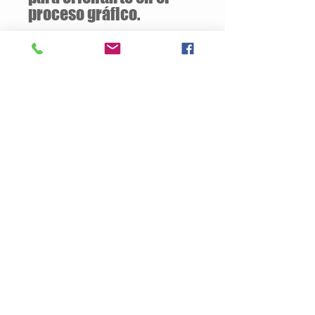
proceso gráfico.
Descuentos
a partir de
12 unidades
de la
misma camiseta
Descripción del Producto
Estilo semiajustado
160 gramos / 50% Algodón – 50%
Poliester
Opcional:
100% Algodón
Jersey pre-encogido
Cuello v de 1.59 cm
Tallas Disponibles: S / M / L / XL
Productos
Nosotros
Contacto
Politica de Privacidad