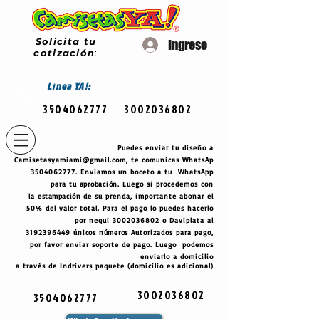
Solicita tu
Ingreso
cotización
:
Línea
YA!:
3504062777
3002036802
Puedes enviar tu diseño a
Camisetasyamiami@gmail.com
, te comunicas WhatsAp
3504062777
. Enviamos un boceto a tu WhatsApp
para tu
aprobación
. Luego si procedemos con
la
estampación
de su prenda, importante abonar el
50% del valor total. Para el pago lo puedes hacerlo
por nequi
3002036802
o Daviplata al
3192396449
únicos
números
Autorizados para pago,
por favor enviar soporte de pago. Luego podemos
enviarlo a domicilio
a través de Indrivers paquete (domicilio es adicional)
3002036802
3504062777