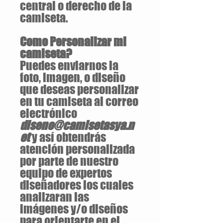
central o derecho de la
camiseta.
Como Personalizar mi
camiseta?
Puedes enviarnos la
foto, imagen, o diseño
que deseas personalizar
en tu camiseta al correo
electrónico
diseno@camisetasya.n
et
y así obtendrás
atención personalizada
por parte de nuestro
equipo de expertos
diseñadores los cuales
analizaran las
imágenes y/o diseños
para orientarte en el