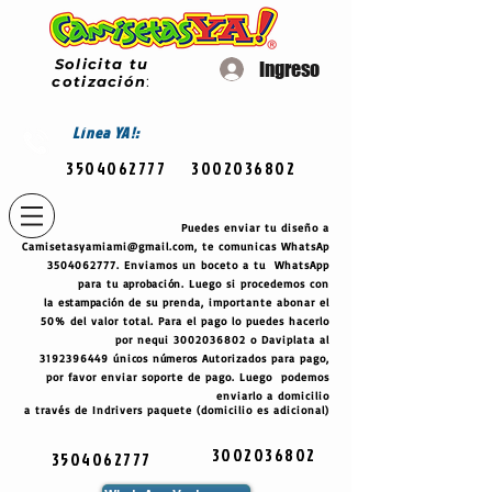
Solicita tu
Ingreso
cotización
:
Línea
YA!:
3504062777
3002036802
Puedes enviar tu diseño a
Camisetasyamiami@gmail.com
, te comunicas WhatsAp
3504062777
. Enviamos un boceto a tu WhatsApp
para tu
aprobación
. Luego si procedemos con
la
estampación
de su prenda, importante abonar el
50% del valor total. Para el pago lo puedes hacerlo
por nequi
3002036802
o Daviplata al
3192396449
únicos
números
Autorizados para pago,
por favor enviar soporte de pago. Luego podemos
enviarlo a domicilio
a través de Indrivers paquete (domicilio es adicional)
3002036802
3504062777