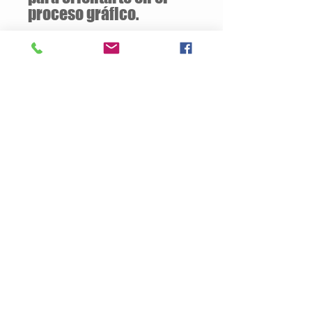
proceso gráfico.
Descuentos
a partir de
12 unidades
de la
misma camiseta
Descripción del Producto
Estilo semiajustado
160 gramos / 50% Algodón – 50%
Poliester
Opcional:
100% Algodón
Jersey pre-encogido
Cuello v de 1.59 cm
Tallas Disponibles: S / M / L / XL
Productos
Nosotros
Contacto
Politica de Privacidad