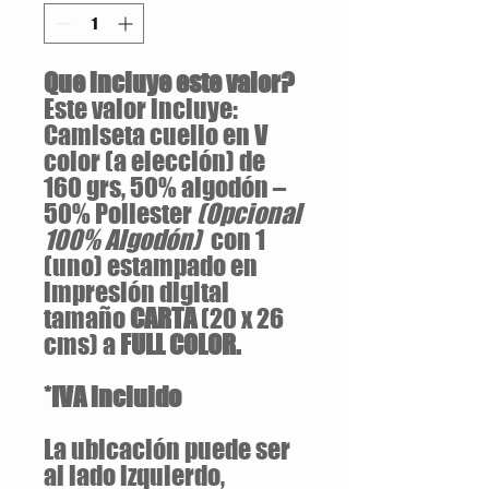
Que incluye este valor?
Este valor incluye:
Camiseta cuello en V
color (a elección) de
160 grs, 50% algodón –
50% Poliester
(Opcional
100% Algodón)
con 1
(uno) estampado en
impresión digital
tamaño
CARTA
(20 x 26
cms) a
FULL COLOR.
*IVA incluido
La ubicación puede ser
al lado izquierdo,