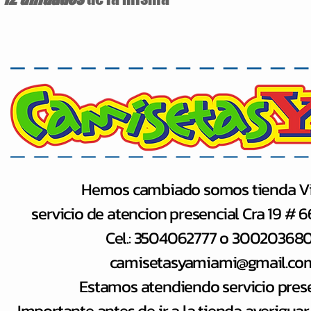
Hemos cambiado somos tienda Vi
servicio de atencion presencial Cra 19 # 
Cel.: 3504062777 o 30020368
camisetasyamiami@gmail.co
Estamos atendiendo servicio pres
Importante antes de ir a la tienda averiguar