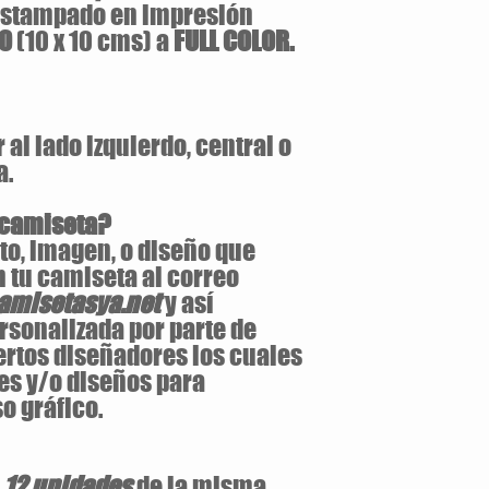
estampado en impresión
LO
(10 x 10 cms) a
FULL COLOR.
al lado izquierdo, central o
a.
 camiseta?
to, imagen, o diseño que
 tu camiseta al correo
misetasya.net
y así
rsonalizada por parte de
ertos diseñadores los cuales
es y/o diseños para
o gráfico.
e
12 unidades
de la misma