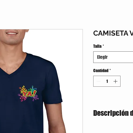
CAMISETA 
Talla
*
Elegir
Cantidad
*
Descripción 
Estilo semiajustado
160 gramos / 50% A