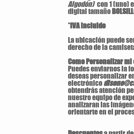
Algodón)
con 1 (uno) 
digital tamaño
BOLSIL
*IVA incluido
La ubicación puede ser 
derecho de la camiset
Como Personalizar mi
Puedes enviarnos la fo
deseas personalizar en
electrónico
diseno@ca
obtendrás atención pe
nuestro equipo de exp
analizaran las imágen
orientarte en el proces
Descuentos
a partir d