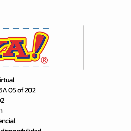
rtual
66A 05 of 202
02
m
encial
 disponibilidad