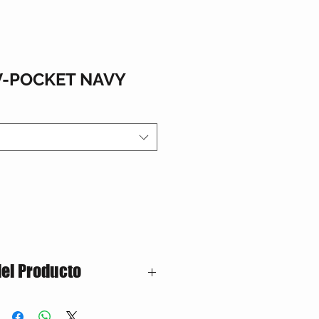
V-POCKET NAVY
del Producto
lgodón – 50% Poliester