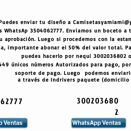
Puedes enviar tu diseño a
Camisetasyamiami@
s WhatsAp 3504062777. Enviamos un boceto a
tu
aprobación
. Luego si procedemos con la
esta
a, importante abonar el 50% del valor total. Pa
puedes hacerlo por nequi 3002036802 o
6449
únicos
números
Autorizados para pago, por
soporte de pago. Luego podemos enviarlo
a través de Indrivers paquete (domicilio 
300203680
062777
2
 Ventas
WhatsApp Ventas