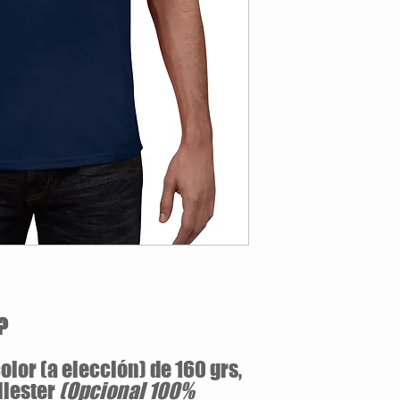
Opcional:
100% Alg
Jersey pre-encogid
Cuello v de 1.59 cm
Tallas Disponibles: S / M 
?
olor (a elección) de 160 grs,
liester
(Opcional 100%