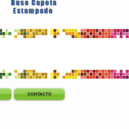
Buso Capota
Estampado
CONTACTO