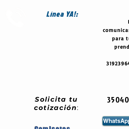
Línea
YA!:
comunica
para 
prend
319239
3504
Solicita tu
cotización
:
WhatsApp