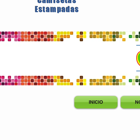
Camisetas
Estampadas
INICIO
N