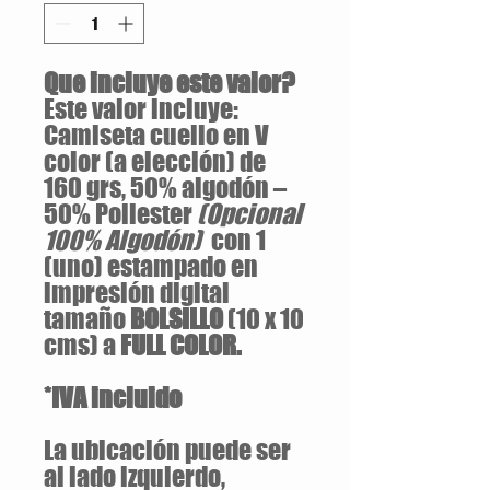
Que incluye este valor?
Este valor incluye:
Camiseta cuello en V
color (a elección) de
160 grs, 50% algodón –
50% Poliester
(Opcional
100% Algodón)
con 1
(uno) estampado en
impresión digital
tamaño
BOLSILLO
(10 x 10
cms) a
FULL COLOR.
*IVA incluido
La ubicación puede ser
al lado izquierdo,