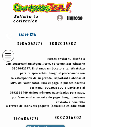
Solicita tu
Ingreso
cotización
:
Línea
YA!:
3504062777
3002036802
Puedes enviar tu diseño a
Camisetasyamiami@gmail.com
, te comunicas WhatsAp
3504062777
. Enviamos un boceto a tu WhatsApp
para tu
aprobación
. Luego si procedemos con
la
estampación
de su prenda, importante abonar el
50% del valor total. Para el pago lo puedes hacerlo
por nequi
3002036802
o Daviplata al
3192396449
únicos
números
Autorizados para pago,
por favor enviar soporte de pago. Luego podemos
enviarlo a domicilio
a través de Indrivers paquete (domicilio es adicional)
3002036802
3504062777