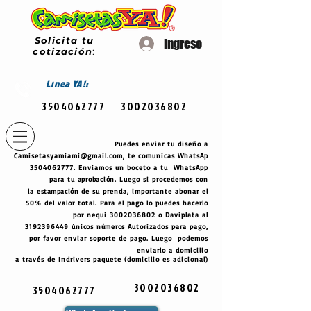
Solicita tu
Ingreso
cotización
:
Línea
YA!:
3504062777
3002036802
Puedes enviar tu diseño a
Camisetasyamiami@gmail.com
, te comunicas WhatsAp
3504062777
. Enviamos un boceto a tu WhatsApp
para tu
aprobación
. Luego si procedemos con
la
estampación
de su prenda, importante abonar el
50% del valor total. Para el pago lo puedes hacerlo
por nequi
3002036802
o Daviplata al
3192396449
únicos
números
Autorizados para pago,
por favor enviar soporte de pago. Luego podemos
enviarlo a domicilio
a través de Indrivers paquete (domicilio es adicional)
3002036802
3504062777