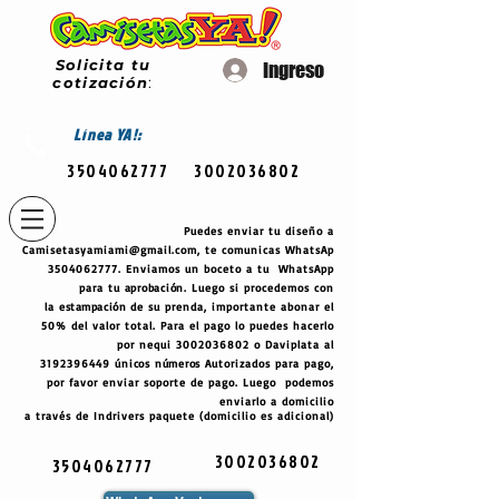
Solicita tu
Ingreso
cotización
:
Línea
YA!:
3504062777
3002036802
Puedes enviar tu diseño a
Camisetasyamiami@gmail.com
, te comunicas WhatsAp
3504062777
. Enviamos un boceto a tu WhatsApp
para tu
aprobación
. Luego si procedemos con
la
estampación
de su prenda, importante abonar el
50% del valor total. Para el pago lo puedes hacerlo
por nequi
3002036802
o Daviplata al
3192396449
únicos
números
Autorizados para pago,
por favor enviar soporte de pago. Luego podemos
enviarlo a domicilio
a través de Indrivers paquete (domicilio es adicional)
3002036802
3504062777