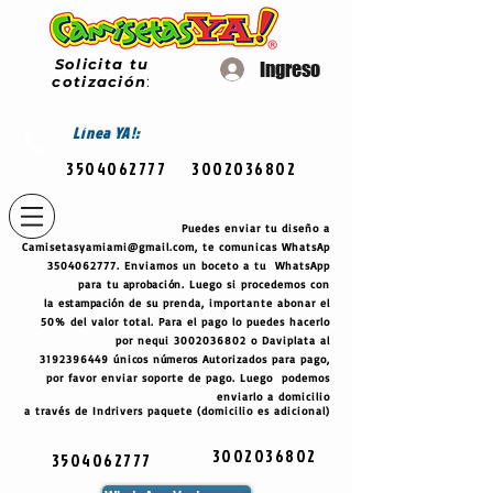
Solicita tu
Ingreso
cotización
:
Línea
YA!:
3504062777
3002036802
Puedes enviar tu diseño a
Camisetasyamiami@gmail.com
, te comunicas WhatsAp
3504062777
. Enviamos un boceto a tu WhatsApp
para tu
aprobación
. Luego si procedemos con
la
estampación
de su prenda, importante abonar el
50% del valor total. Para el pago lo puedes hacerlo
por nequi
3002036802
o Daviplata al
3192396449
únicos
números
Autorizados para pago,
por favor enviar soporte de pago. Luego podemos
enviarlo a domicilio
a través de Indrivers paquete (domicilio es adicional)
3002036802
3504062777