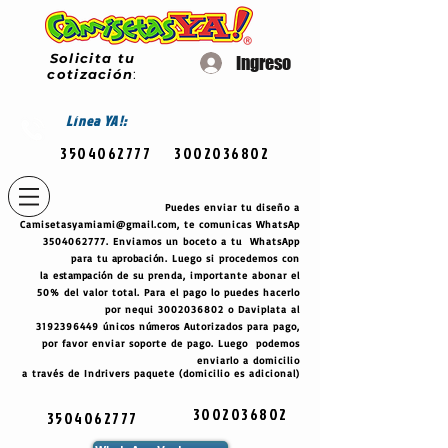
Solicita tu
Ingreso
cotización
:
Línea
YA!:
3504062777
3002036802
Puedes enviar tu diseño a
Camisetasyamiami@gmail.com
, te comunicas WhatsAp
3504062777
. Enviamos un boceto a tu WhatsApp
para tu
aprobación
. Luego si procedemos con
la
estampación
de su prenda, importante abonar el
50% del valor total. Para el pago lo puedes hacerlo
por nequi
3002036802
o Daviplata al
3192396449
únicos
números
Autorizados para pago,
por favor enviar soporte de pago. Luego podemos
enviarlo a domicilio
a través de Indrivers paquete (domicilio es adicional)
3002036802
3504062777