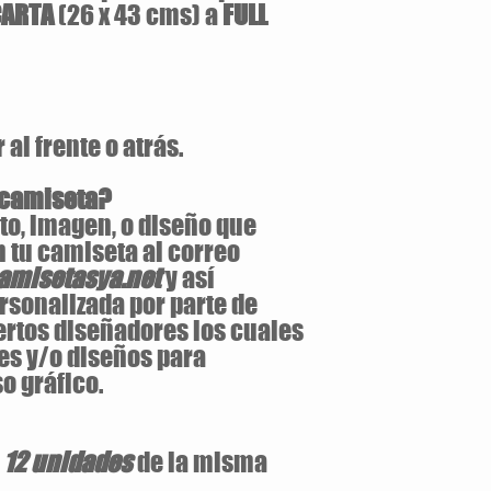
CARTA
(26 x 43 cms) a
FULL
al frente o atrás.
 camiseta?
to, imagen, o diseño que
 tu camiseta al correo
misetasya.net
y así
rsonalizada por parte de
ertos diseñadores los cuales
es y/o diseños para
o gráfico.
e
12 unidades
de la misma