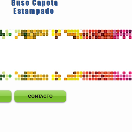
Buso Capota
Estampado
CONTACTO