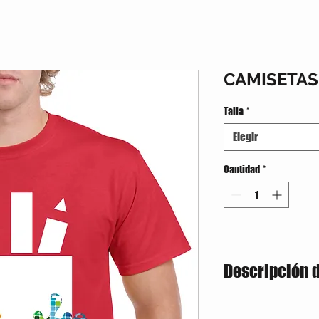
CAMISETAS
Talla
*
Elegir
Cantidad
*
Descripción 
Estilo Clasico
180 gramos