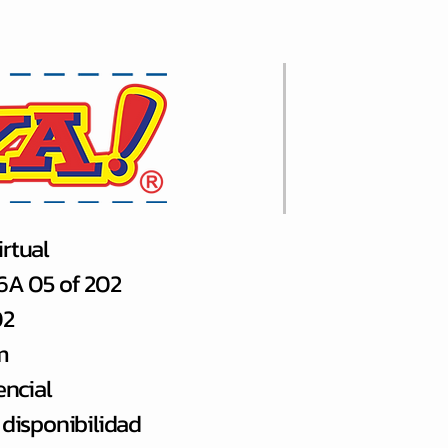
rtual
66A 05 of 202
02
m
encial
 disponibilidad