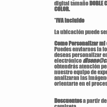
digital tamaño
DOBLE 
COLOR.
*IVA incluido
La ubicación puede ser 
Como Personalizar mi
Puedes enviarnos la fo
deseas personalizar en
electrónico
diseno@ca
obtendrás atención pe
nuestro equipo de exp
analizaran las imágen
orientarte en el proces
Descuentos
a partir d
camiseta