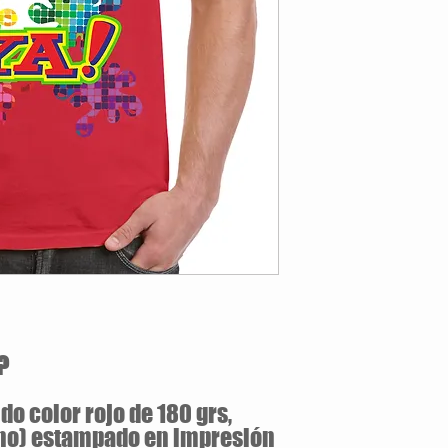
100% Algodón
Tallas S/M/L/XL
jersey pre-encogido
Cuello de 2 cm a dos ag
Cinta tapacostura en c
Etiqueta removible
Doble puntada en manga
Cuarto de vuelta para el
?
o color rojo de 180 grs,
uno) estampado en impresión