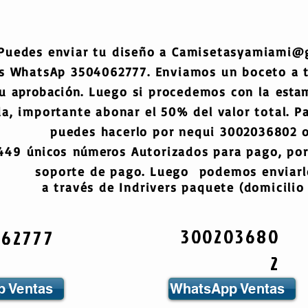
Puedes enviar tu diseño a
Camisetasyamiami@
s WhatsAp 3504062777. Enviamos un boceto a
tu
aprobación
. Luego si procedemos con la
esta
a, importante abonar el 50% del valor total. Pa
puedes hacerlo por nequi 3002036802 o
6449
únicos
números
Autorizados para pago, por
soporte de pago. Luego podemos enviarlo
a través de Indrivers paquete (domicilio 
300203680
062777
2
 Ventas
WhatsApp Ventas