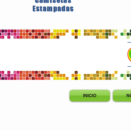
Camisetas
Estampadas
INICIO
N