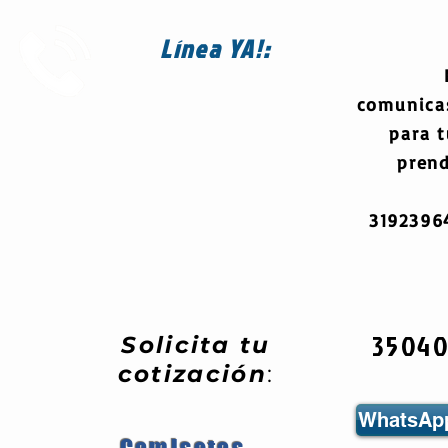
Línea
YA!:
comunica
para 
prend
319239
3504
Solicita tu
cotización
:
WhatsApp