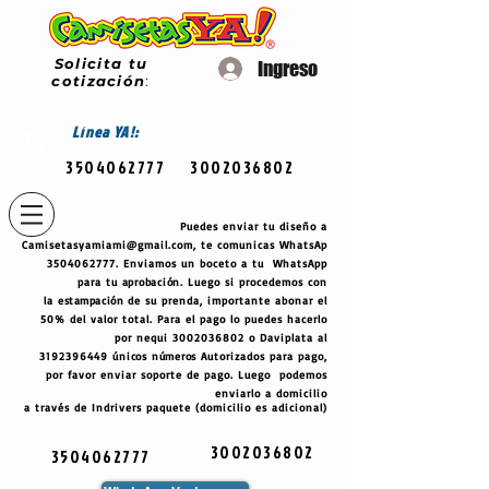
Solicita tu
Ingreso
cotización
:
Línea
YA!:
3504062777
3002036802
Puedes enviar tu diseño a
Camisetasyamiami@gmail.com
, te comunicas WhatsAp
3504062777
. Enviamos un boceto a tu WhatsApp
para tu
aprobación
. Luego si procedemos con
la
estampación
de su prenda, importante abonar el
50% del valor total. Para el pago lo puedes hacerlo
por nequi
3002036802
o Daviplata al
3192396449
únicos
números
Autorizados para pago,
por favor enviar soporte de pago. Luego podemos
enviarlo a domicilio
a través de Indrivers paquete (domicilio es adicional)
3002036802
3504062777