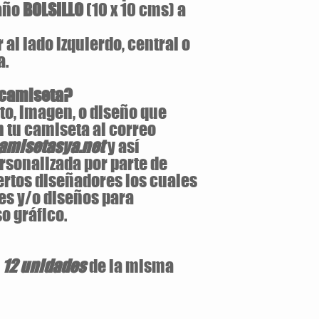
maño
BOLSILLO
(10 x 10 cms) a
al lado izquierdo, central o
a.
 camiseta?
to, imagen, o diseño que
 tu camiseta al correo
misetasya.net
y así
rsonalizada por parte de
ertos diseñadores los cuales
es y/o diseños para
o gráfico.
e
12 unidades
de la misma