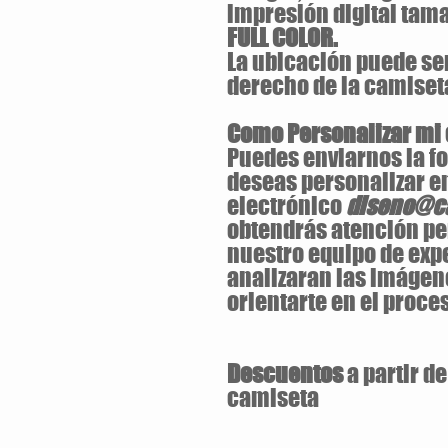
impresión digital ta
FULL COLOR.
La ubicación puede ser 
derecho de la camiset
Como Personalizar mi
Puedes enviarnos la fo
deseas personalizar en
electrónico
diseno@ca
obtendrás atención pe
nuestro equipo de exp
analizaran las imágen
orientarte en el proces
Descuentos
a partir d
camiseta