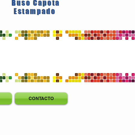
Buso Capota
Estampado
CONTACTO