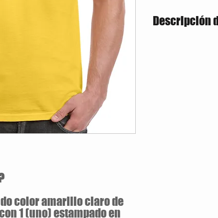
Descripción 
Estilo Clasico
180 gramos / 100% 
Jersey pre-encogid
Tallas Disponibles: S / M 
?
do color amarillo claro de
 con 1 (uno) estampado en