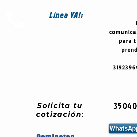
Línea
YA!:
comunica
para 
prend
319239
3504
Solicita tu
cotización
:
WhatsApp