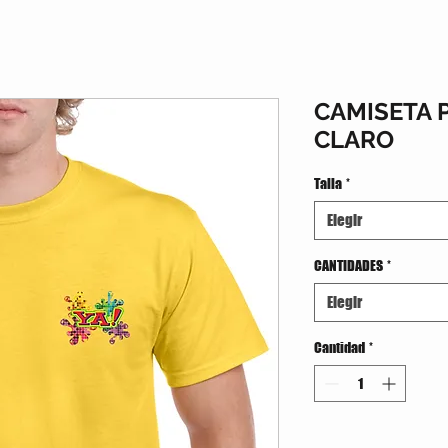
CAMISETA 
CLARO
Talla
*
Elegir
CANTIDADES
*
Elegir
Cantidad
*