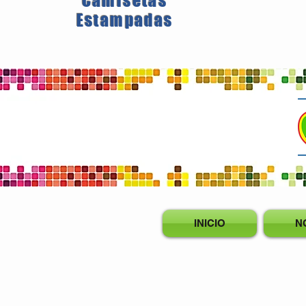
Camisetas
Estampadas
INICIO
N