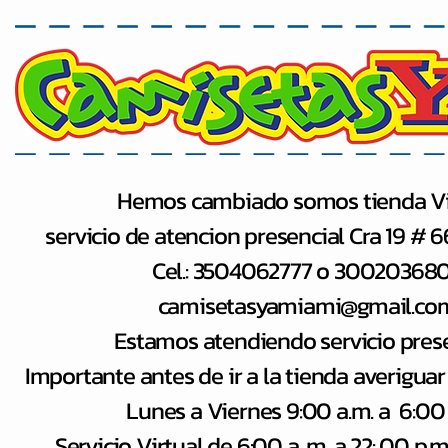
Hemos cambiado somos tienda Vi
servicio de atencion presencial Cra 19 # 
Cel.: 3504062777 o 30020368
camisetasyamiami@gmail.co
Estamos atendiendo servicio pres
Importante antes de ir a la tienda averiguar
Lunes a Viernes 9:00 a.m. a 6:00
Servicio Virtual de 6:00 a​. m. a 22: 00 p