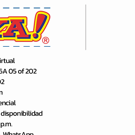
rtual
66A 05 of 202
02
m
encial
 disponibilidad
 p.m.
.m. WhatsApp