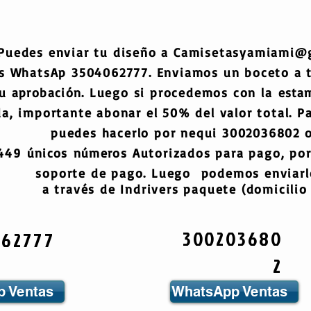
Puedes enviar tu diseño a
Camisetasyamiami@
s WhatsAp 3504062777. Enviamos un boceto a
tu
aprobación
. Luego si procedemos con la
esta
a, importante abonar el 50% del valor total. Pa
puedes hacerlo por nequi 3002036802 o
6449
únicos
números
Autorizados para pago, por
soporte de pago. Luego podemos enviarlo
a través de Indrivers paquete (domicilio 
300203680
062777
2
 Ventas
WhatsApp Ventas