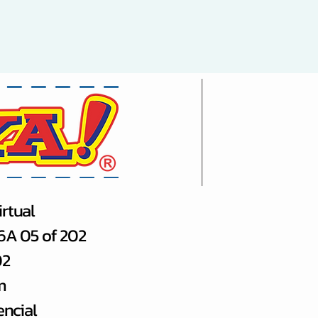
rtual
66A 05 of 202
02
m
encial