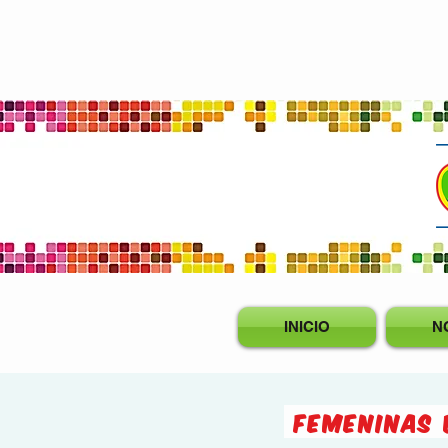
Camisetas
Estampadas
INICIO
N
FEMENINAS