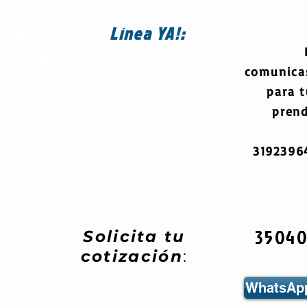
Línea
YA!:
comunica
para 
prend
319239
3504
Solicita tu
cotización
:
WhatsApp