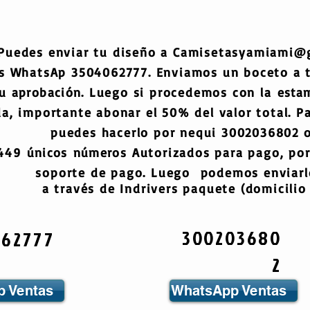
Puedes enviar tu diseño a
Camisetasyamiami@
s WhatsAp 3504062777. Enviamos un boceto a
tu
aprobación
. Luego si procedemos con la
esta
a, importante abonar el 50% del valor total. Pa
puedes hacerlo por nequi 3002036802 o
6449
únicos
números
Autorizados para pago, por
soporte de pago. Luego podemos enviarlo
a través de Indrivers paquete (domicilio 
300203680
062777
2
 Ventas
WhatsApp Ventas