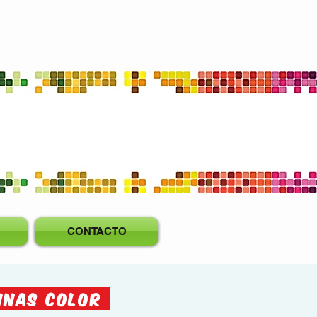
Buso Capota
Estampado
CONTACTO
INAS COLOr