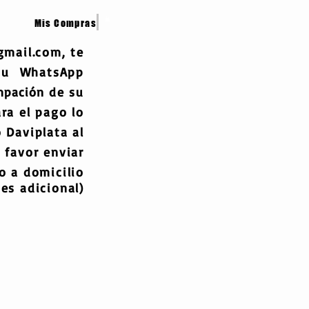
Mis Compras
gmail.com
, te
 tu WhatsApp
mpación
de su
ra el pago lo
 Daviplata al
 favor enviar
 a domicilio
es adicional)