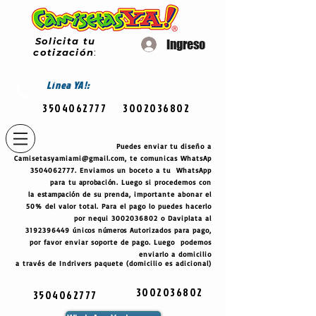
Solicita tu
Ingreso
cotización
:
Línea
YA!:
3504062777
3002036802
Puedes enviar tu diseño a
Camisetasyamiami@gmail.com
, te comunicas WhatsAp
3504062777
. Enviamos un boceto a tu WhatsApp
para tu
aprobación
. Luego si procedemos con
la
estampación
de su prenda, importante abonar el
50% del valor total. Para el pago lo puedes hacerlo
por nequi
3002036802
o Daviplata al
3192396449
únicos
números
Autorizados para pago,
por favor enviar soporte de pago. Luego podemos
enviarlo a domicilio
a través de Indrivers paquete (domicilio es adicional)
3002036802
3504062777